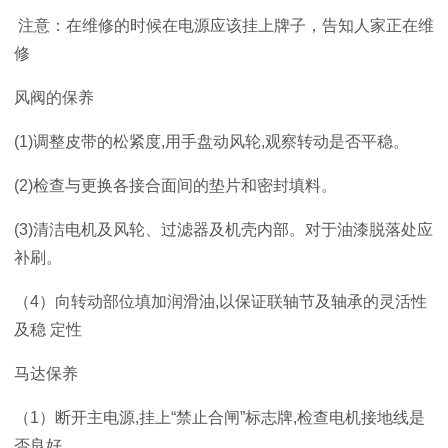
注意：在维修的时候在电源应该挂上牌子，告知人家正在维
修
风阀的保养
(1)调整皮带的松紧度,用手盘动风轮,观察转动是否平稳。
(2)检查与更换各接合面间的垫片和密封填料。
(3)清洁电机及风轮、过滤器及机壳内部。对于油漆脱落处应
补刷。
（4）向转动部位填加润滑油,以保证联轴节及轴承的灵活性
及稳 定性
马达保养
（1）断开主电源,挂上“禁止合闸”标志牌,检查电机接地线是
否良好。