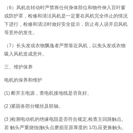
（6）风机在转动时严禁将任何身体部位和物件伸入百叶窗
或防护罩，检修和清洁风机是一定要在风机完全停止的情况
下进行，检修和清洁时做好安全提示，防止有人误开启风机
等意外的发生。
（7）长头发或衣物飘逸者严禁靠近风机，以免头发或衣物
吸入风机造成意外。
三、维护保养
电机的保养和维护
(1) 断开主电源，查电机接地线是否良好。
(2 )紧固各部分螺丝及联轴。
(3 )检测电动机的绝缘电阻是否符合规定,检查主回路触点。
若 触头严重烧蚀(触头点磨损至原厚度的 1/3),应更换触头。