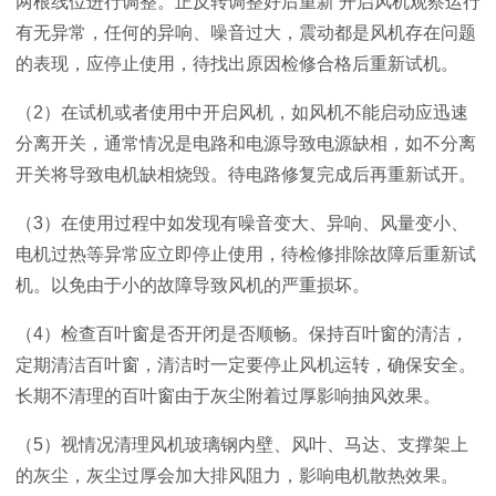
两根线位进行调整。正反转调整好后重新 开启风机观察运行
有无异常，任何的异响、噪音过大，震动都是风机存在问题
的表现，应停止使用，待找出原因检修合格后重新试机。
（2）在试机或者使用中开启风机，如风机不能启动应迅速
分离开关，通常情况是电路和电源导致电源缺相，如不分离
开关将导致电机缺相烧毁。待电路修复完成后再重新试开。
（3）在使用过程中如发现有噪音变大、异响、风量变小、
电机过热等异常应立即停止使用，待检修排除故障后重新试
机。以免由于小的故障导致风机的严重损坏。
（4）检查百叶窗是否开闭是否顺畅。保持百叶窗的清洁，
定期清洁百叶窗，清洁时一定要停止风机运转，确保安全。
长期不清理的百叶窗由于灰尘附着过厚影响抽风效果。
（5）视情况清理风机玻璃钢内壁、风叶、马达、支撑架上
的灰尘，灰尘过厚会加大排风阻力，影响电机散热效果。